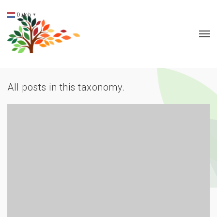
Dutch
▼
All posts in this taxonomy.
Dedicated
Thuis wonen